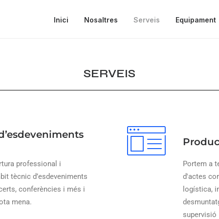
Inici
Nosaltres
Serveis
Equipament
SERVEIS
 d’esdeveniments
Produc
tura professional i
Portem a te
bit tècnic d’esdeveniments
d'actes cor
certs, conferències i més i
logística, 
tota mena.
desmuntatg
supervisió 