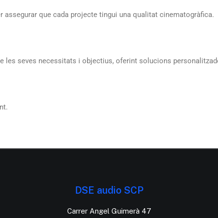
r assegurar que cada projecte tingui una qualitat cinematogràfica.
 les seves necessitats i objectius, oferint solucions personalitzad
nt.
DSE audio SCP
Carrer Angel Guimerà 47