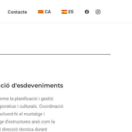
CA
ES
Contacte
ció d'esdeveniments
rme la planificació i gestió
poratius i culturals. Coordinació
incloent-hi el muntatge i
e d'estructures això com la
i direcció tècnica durant