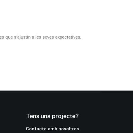
es que s’ajustin a les seves expectatives.
Tens una projecte?
Contacte amb nosaltres