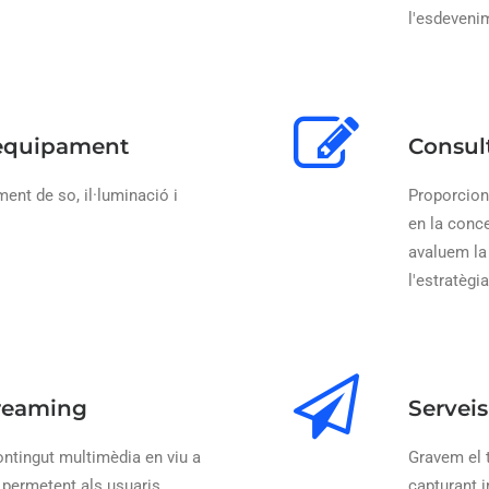
l'esdeveni
'equipament
Consul
nt de so, il·luminació i
Proporcio
en la conce
avaluem la 
l'estratègi
treaming
Serveis
ntingut multimèdia en viu a
Gravem el 
, permetent als usuaris
capturant 