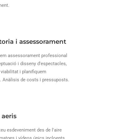
ment.
toria i assessorament
nem assessorament professional
ptuació i disseny d'espectacles,
viabilitat i planifiquem
a. Anàlisis de costs i pressuposts.
 aeris
teu esdeveniment des de l'aire
imatges i vídeos únics incloents