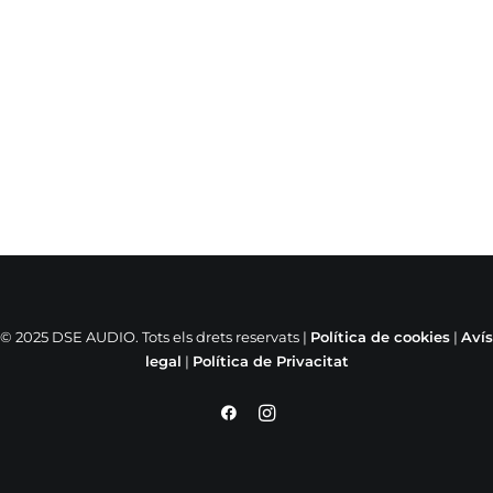
© 2025 DSE AUDIO. Tots els drets reservats |
Política de cookies
|
Avís
legal
|
Política de Privacitat